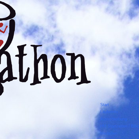
Start
Läuferinfo
Ausschreibung
HM Startzeiten / Blö
Medaillen