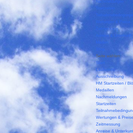
Nachmeldungen
Startzeiten
Teilnahmebedingung
Wertungen & Preise
Zeitmessung
Anreise & Unterkunft
Medien
Shop
Seite wählen
Start
Läuferinfo
Ausschreibung
HM Startzeiten / Bl
Medaillen
Nachmeldungen
Startzeiten
Teilnahmebedingu
Wertungen & Preis
Zeitmessung
Anreise & Unterkunf