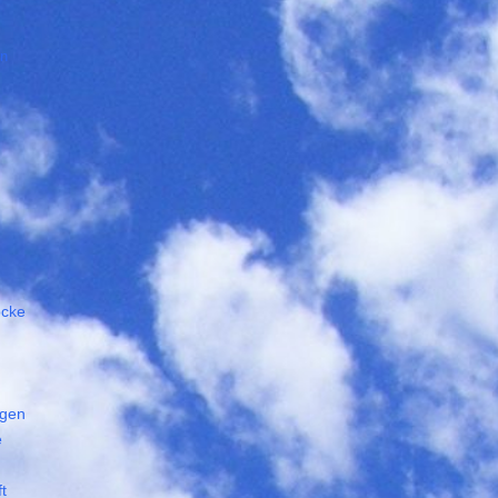
en
öcke
ngen
e
t