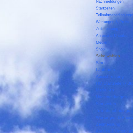
Nachmeldungen
Startzeiten
Teilnahmebedingung
Wertungen & Preise
Zeitmessung
Anreise & Unterkunft
Medien
Shop
Seite wählen
Start
Läuferinfo
Ausschreibung
HM Startzeiten / Bl
Medaillen
Nachmeldungen
Startzeiten
Teilnahmebedingu
Wertungen & Preis
Zeitmessung
Anreise & Unterkunf