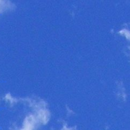
en
öcke
ngen
e
t