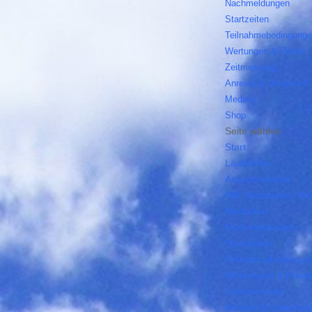
Nachmeldungen
Startzeiten
Teilnahmebedingung
Wertungen & Preise
Zeitmessung
Anreise & Unterkunft
Medien
Shop
Seite wählen
Start
Läuferinfo
Ausschreibung
HM Startzeiten / Bl
Medaillen
Nachmeldungen
Startzeiten
Teilnahmebedingu
Wertungen & Preis
Zeitmessung
Anreise & Unterkunf