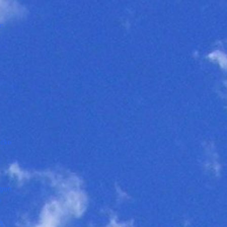
en
öcke
ngen
e
t