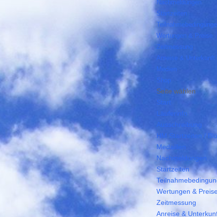
Nachmeldungen
Startzeiten
Teilnahmebedingung
Wertungen & Preise
Zeitmessung
Anreise & Unterkunft
Medien
Shop
Seite wählen
Start
Läuferinfo
Ausschreibung
HM Startzeiten / Bl
Medaillen
Nachmeldungen
Startzeiten
Teilnahmebedingu
Wertungen & Preis
Zeitmessung
Anreise & Unterkunf