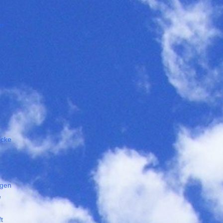
en
öcke
ngen
e
t