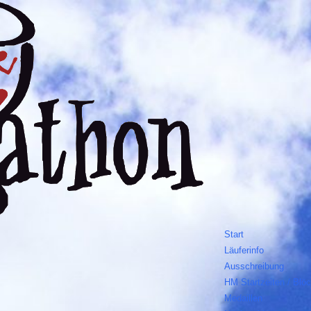
Start
Läuferinfo
Ausschreibung
HM Startzeiten / Blö
Medaillen