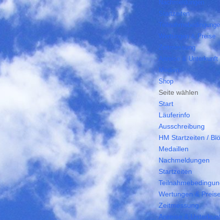
Nachmeldungen
Startzeiten
Teilnahmebedingung
Wertungen & Preise
Zeitmessung
Anreise & Unterkunft
Medien
Shop
Seite wählen
Start
Läuferinfo
Ausschreibung
HM Startzeiten / Bl
Medaillen
Nachmeldungen
Startzeiten
Teilnahmebedingu
Wertungen & Preis
Zeitmessung
Anreise & Unterkunf