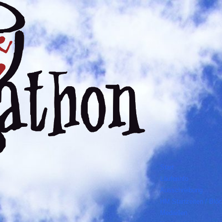
Start
Läuferinfo
Ausschreibung
HM Startzeiten / Blö
Medaillen