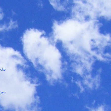
en
öcke
ngen
e
t